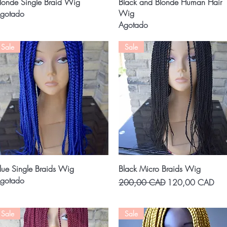
Vista rápida
Vista rápida
londe Single Braid Wig
Black and Blonde Human Hair
Wig
gotado
Agotado
Sale
Sale
Vista rápida
Vista rápida
lue Single Braids Wig
Black Micro Braids Wig
gotado
Precio
Precio de oferta
200,00 CAD
120,00 CAD
Sale
Sale