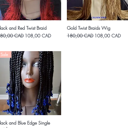
Vista rápida
Vista rápida
lack and Red Twist Braid
Gold Twist Braids Wig
recio
Precio de oferta
Precio
Precio de oferta
80,00 CAD
108,00 CAD
180,00 CAD
108,00 CAD
Sale
Vista rápida
lack and Blue Edge Single