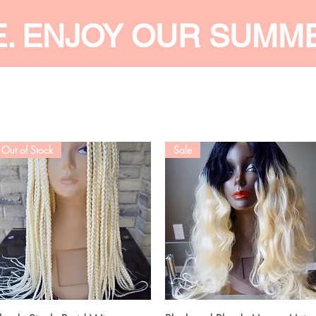
E. ENJOY OUR SUMM
 MEN
SHOP WOMEN
SHOP KIDS
ACCESSORIES
SERVI
Out of Stock
Sale