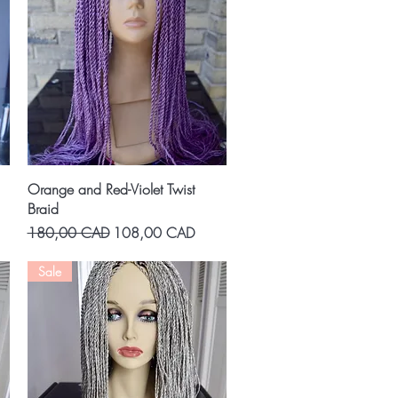
Vista rápida
Orange and Red-Violet Twist
Braid
Precio
Precio de oferta
180,00 CAD
108,00 CAD
Sale