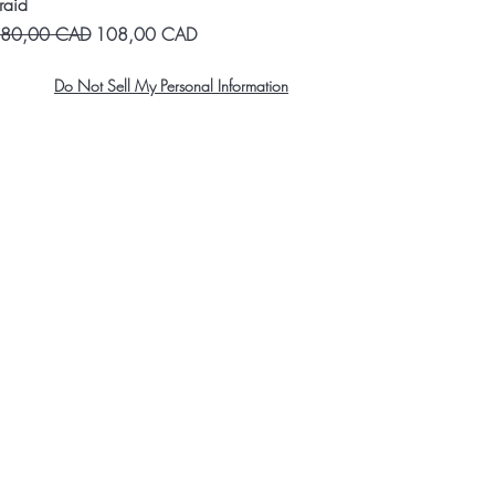
raid
recio
Precio de oferta
80,00 CAD
108,00 CAD
Do Not Sell My Personal Information
About Us
Contact
Shipping and Returns
Store Policy