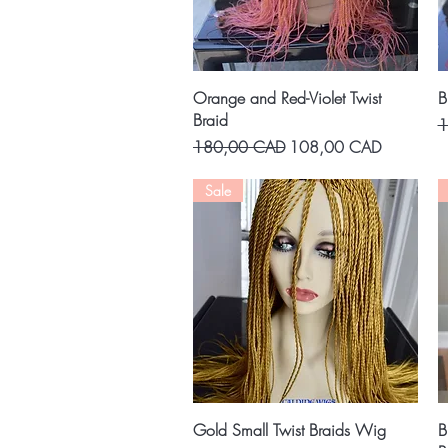
Vista rápida
Orange and Red-Violet Twist
B
Braid
P
1
Precio
Precio de oferta
180,00 CAD
108,00 CAD
Sale
Vista rápida
Gold Small Twist Braids Wig
B