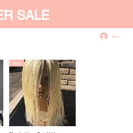
ER SALE
Iniciar sesió
CES
GIFT CARD
More
Sale