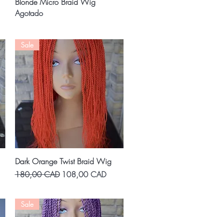
Vista rápida
Blonde Micro Braid Wig
Agotado
Sale
Vista rápida
Dark Orange Twist Braid Wig
Precio
Precio de oferta
180,00 CAD
108,00 CAD
Sale