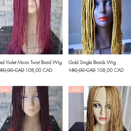
Vista rápida
Vista rápida
ed Violet Micro Twist Braid Wig
Gold Single Braids Wig
recio
Precio de oferta
Precio
Precio de oferta
80,00 CAD
108,00 CAD
180,00 CAD
108,00 CAD
Sale
Sale