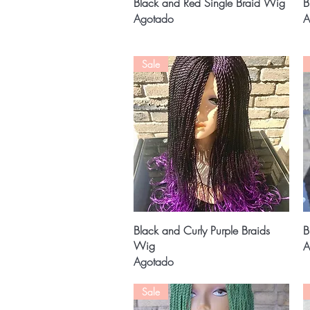
Vista rápida
Black and Red Single Braid Wig
B
Agotado
A
Sale
Vista rápida
Black and Curly Purple Braids
B
Wig
A
Agotado
Sale