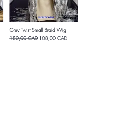
Vista rápida
Grey Twist Small Braid Wig
Precio
Precio de oferta
180,00 CAD
108,00 CAD