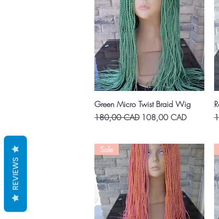
Vista rápida
Green Micro Twist Braid Wig
R
Precio
Precio de oferta
P
180,00 CAD
108,00 CAD
1
Sale
REVIEWS