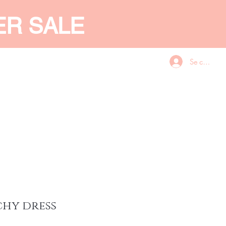
ER SALE
Se connecte
CES
GIFT CARD
More
chy dress