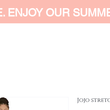
E. ENJOY OUR SUMM
 MEN
SHOP WOMEN
SHOP KIDS
ACCESSORIES
SERVI
Jojo stret