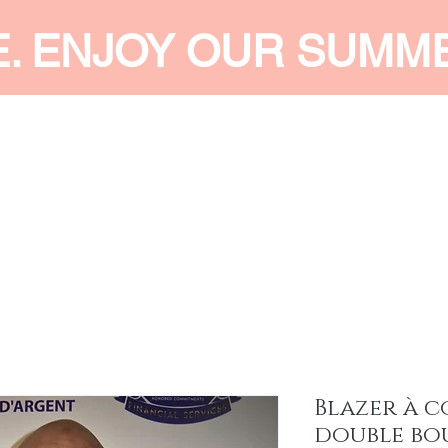
E. ENJOY OUR SUMM
 MEN
SHOP WOMEN
SHOP KIDS
ACCESSORIES
SERVI
Blazer à c
double b