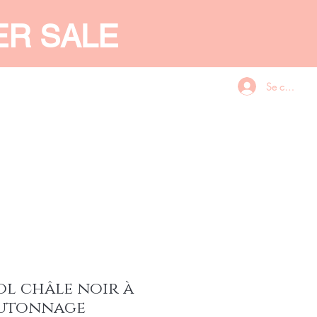
ER SALE
Se connecte
CES
GIFT CARD
More
ol châle noir à
outonnage